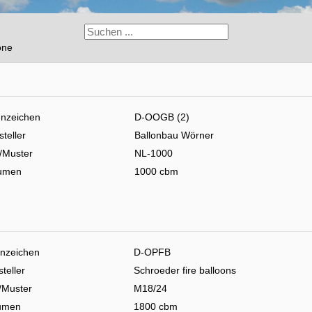
one
nzeichen
D-OOGB (2)
steller
Ballonbau Wörner
/Muster
NL-1000
umen
1000 cbm
nzeichen
D-OPFB
teller
Schroeder fire balloons
/Muster
M18/24
umen
1800 cbm