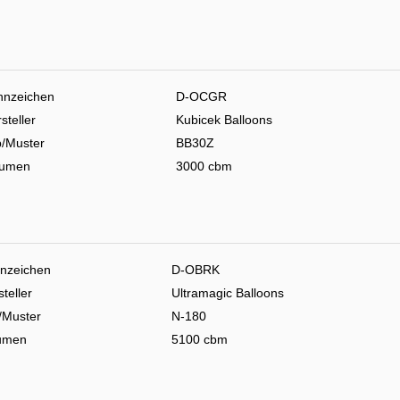
nnzeichen
D-OCGR
steller
Kubicek Balloons
p/Muster
BB30Z
lumen
3000 cbm
nzeichen
D-OBRK
teller
Ultramagic Balloons
/Muster
N-180
umen
5100 cbm