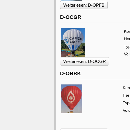
Weiterlesen: D-OPFB
D-OCGR
Ke
Her
Ty
Vo
Weiterlesen: D-OCGR
D-OBRK
Ken
Hers
Typ
Vol